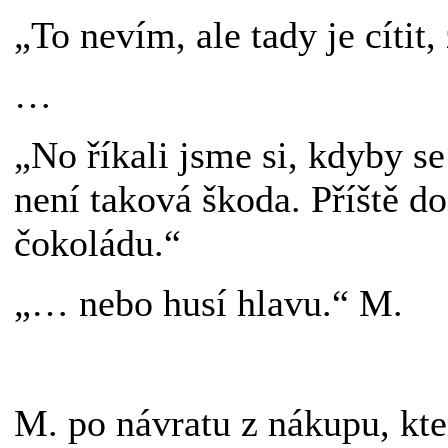
„To nevím, ale tady je cítit,
…
„No říkali jsme si, kdyby se
není taková škoda. Příště d
čokoládu.“
„… nebo husí hlavu.“ M.
M. po návratu z nákupu, kte