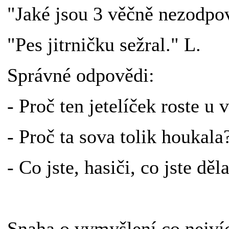
"Jaké jsou 3 věčně nezodpo
"Pes jitrničku sežral." L.
Správné odpovědi:
- Proč ten jetelíček roste u 
- Proč ta sova tolik houkala
- Co jste, hasiči, co jste děla
Snaha o vymyšlení co nejví