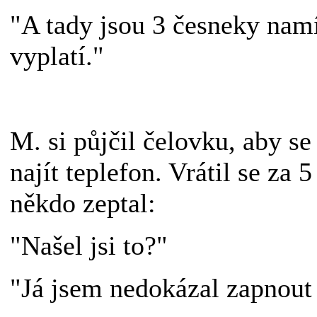
"A tady jsou 3 česneky namí
vyplatí."
M. si půjčil čelovku, aby s
najít teplefon. Vrátil se za 
někdo zeptal:
"Našel jsi to?"
"Já jsem nedokázal zapnout 