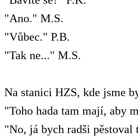
"Ano." M.S.
"Vůbec." P.B.
"Tak ne..." M.S.
Na stanici HZS, kde jsme by
"Toho hada tam mají, aby mo
"No, já bych radši pěstoval t