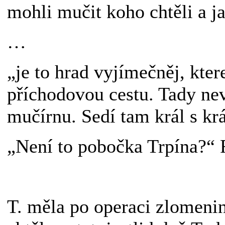
mohli mučit koho chtěli a ja
…
„je to hrad vyjímečněj, kter
příchodovou cestu. Tady ne
mučírnu. Sedí tam král s kr
„Není to pobočka Trpína?“ 
T. měla po operaci zlomenin