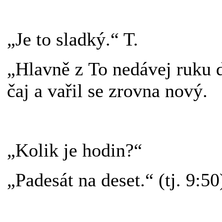
„Je to sladký.“ T.
„Hlavně z To nedávej ruku d
čaj a vařil se zrovna nový.
„Kolik je hodin?“
„Padesát na deset.“ (tj. 9:50