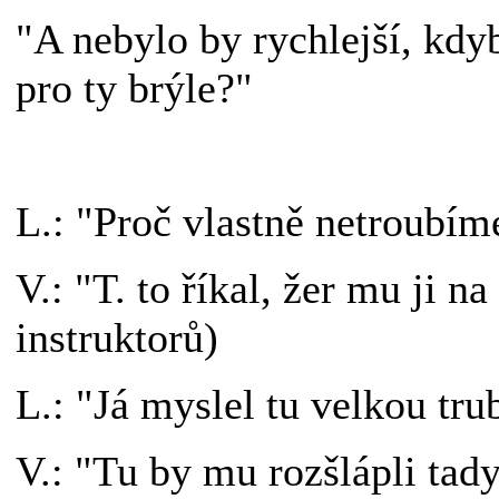
"A nebylo by rychlejší, kd
pro ty brýle?"
L.: "Proč vlastně netroubím
V.: "T. to říkal, žer mu ji n
instruktorů)
L.: "Já myslel tu velkou tru
V.: "Tu by mu rozšlápli tady