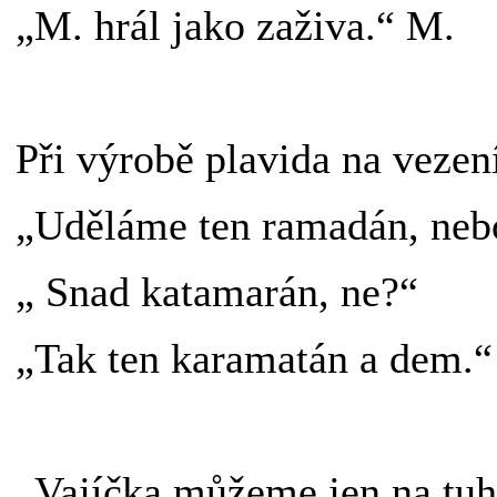
„M. hrál jako zaživa.“ M.
Při výrobě plavida na vezen
„Uděláme ten ramadán, nebo
„ Snad katamarán, ne?“
„Tak ten karamatán a dem.“
„Vajíčka můžeme jen na tuh