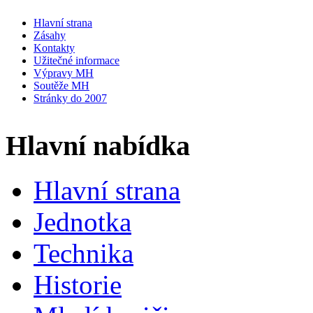
Hlavní strana
Zásahy
Kontakty
Užitečné informace
Výpravy MH
Soutěže MH
Stránky do 2007
Hlavní nabídka
Hlavní strana
Jednotka
Technika
Historie