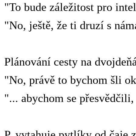
"To bude záležitost pro intel
"No, ještě, že ti druzí s náma
Plánování cesty na dvojdeň
"No, právě to bychom šli o
"... abychom se přesvědčili, 
P. vytahuje pytlíky od čaje z