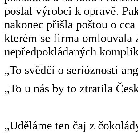
poslal výrobci k opravě. Pa
nakonec přišla poštou o cca 
kterém se firma omlouvala 
nepředpokládaných komplikac
„To svědčí o serióznosti an
„To u nás by to ztratila Česk
„Uděláme ten čaj z čokolády