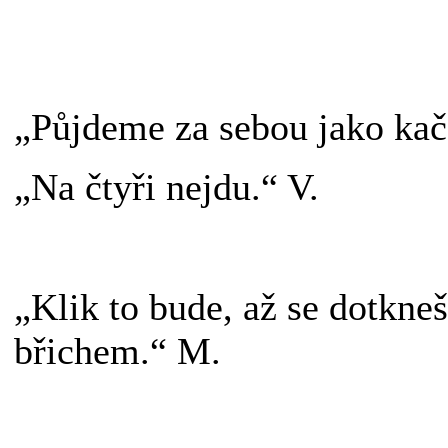
„Půjdeme za sebou jako kač
„Na čtyři nejdu.“ V.
„Klik to bude, až se dotkne
břichem.“ M.