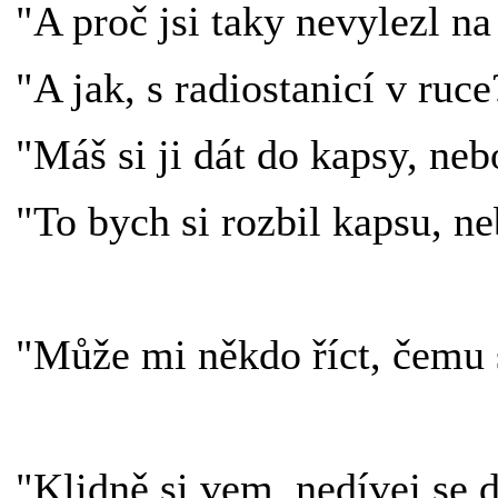
"A proč jsi taky nevylezl n
"A jak, s radiostanicí v ruc
"Máš si ji dát do kapsy, ne
"To bych si rozbil kapsu, n
"Může mi někdo říct, čemu 
"Klidně si vem, nedívej se 