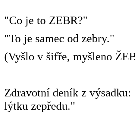
"Co je to ZEBR?"
"To je samec od zebry."
(Vyšlo v šifře, myšleno ŽE
Zdravotní deník z výsadku:
lýtku zepředu."