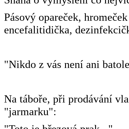
Pásový opareček, hromeček 
encefalitidička, dezinfekcič
"Nikdo z vás není ani batol
Na táboře, při prodávání vl
"jarmarku":
"Toto je březová prak..."