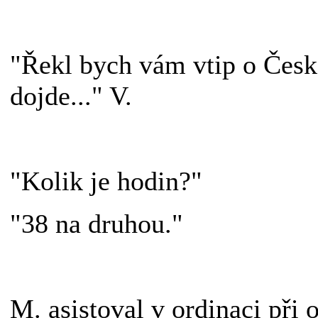
"Řekl bych vám vtip o České
dojde..." V.
"Kolik je hodin?"
"38 na druhou."
M. asistoval v ordinaci při 