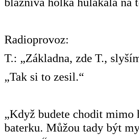
bláznivá holka hulákala na 
Radioprovoz:
T.: „Základna, zde T., slyší
„Tak si to zesil.“
„Když budete chodit mimo h
baterku. Můžou tady být mysl