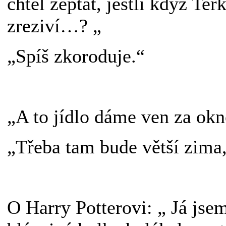
chtěl zeptat, jestli když Ter
zreziví…? „
„Spíš zkoroduje.“
„A to jídlo dáme ven za okn
„Třeba tam bude větší zima, 
O Harry Potterovi: „ Já jsem