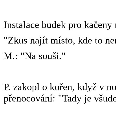
Instalace budek pro kačeny 
"Zkus najít místo, kde to n
M.: "Na souši."
P. zakopl o kořen, když v no
přenocování: "Tady je všud