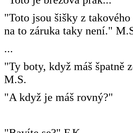
"Toto jsou šišky z takového .
na to záruka taky není." M.
...
"Ty boty, když máš špatně zo
M.S.
"A když je máš rovný?"
"Bavíte se?" F.K.