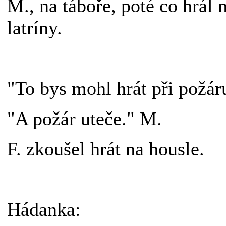
M., na táboře, poté co hrál 
latríny.
"To bys mohl hrát při požár
"A požár uteče." M.
F. zkoušel hrát na housle.
Hádanka: