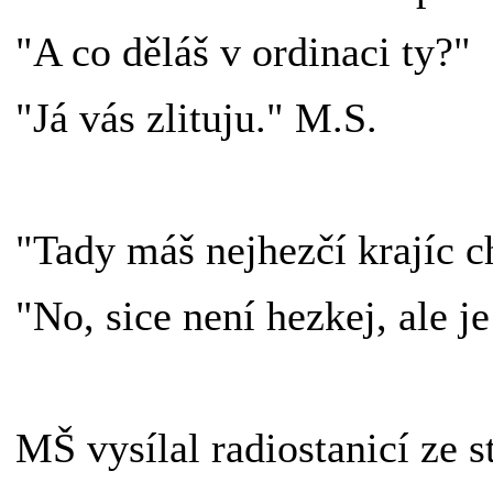
"A co děláš v ordinaci ty?"
"Já vás zlituju." M.S.
"Tady máš nejhezčí krajíc ch
"No, sice není hezkej, ale je
MŠ vysílal radiostanicí ze 