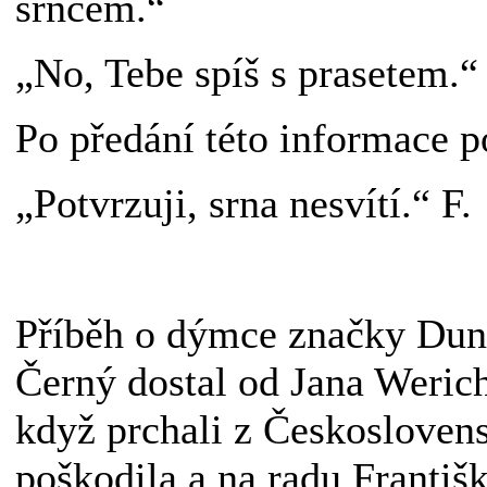
srncem.“
„No, Tebe spíš s prasetem.“
Po předání této informace 
„Potvrzuji, srna nesvítí.“ F.
Příběh o dýmce značky Dunhi
Černý dostal od Jana Werich
když prchali z Českosloven
poškodila a na radu Františ