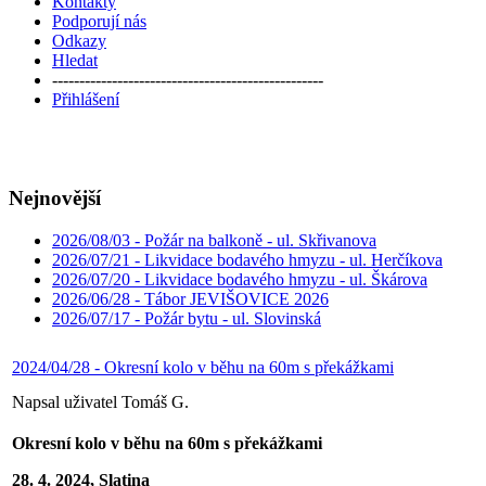
Kontakty
Podporují nás
Odkazy
Hledat
--------------------------------------------------
Přihlášení
Nejnovější
2026/08/03 - Požár na balkoně - ul. Skřivanova
2026/07/21 - Likvidace bodavého hmyzu - ul. Herčíkova
2026/07/20 - Likvidace bodavého hmyzu - ul. Škárova
2026/06/28 - Tábor JEVIŠOVICE 2026
2026/07/17 - Požár bytu - ul. Slovinská
2024/04/28 - Okresní kolo v běhu na 60m s překážkami
Napsal uživatel Tomáš G.
Okresní kolo v běhu na 60m s překážkami
28. 4. 2024, Slatina