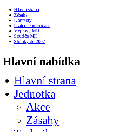
Hlavní strana
Zásahy
Kontakty
Užitečné informace
Výpravy MH
Soutěže MH
Stránky do 2007
Hlavní nabídka
Hlavní strana
Jednotka
Akce
Zásahy