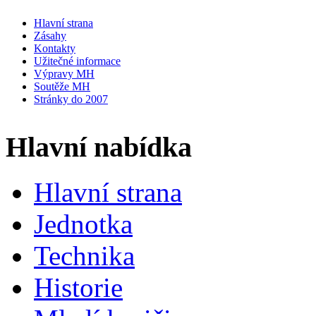
Hlavní strana
Zásahy
Kontakty
Užitečné informace
Výpravy MH
Soutěže MH
Stránky do 2007
Hlavní nabídka
Hlavní strana
Jednotka
Technika
Historie