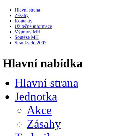
Hlavní strana
Zásahy
Kontakty
Užitečné informace
Výpravy MH
Soutěže MH
Stránky do 2007
Hlavní nabídka
Hlavní strana
Jednotka
Akce
Zásahy