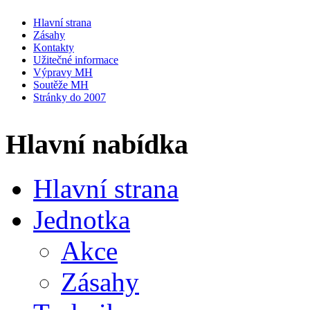
Hlavní strana
Zásahy
Kontakty
Užitečné informace
Výpravy MH
Soutěže MH
Stránky do 2007
Hlavní nabídka
Hlavní strana
Jednotka
Akce
Zásahy