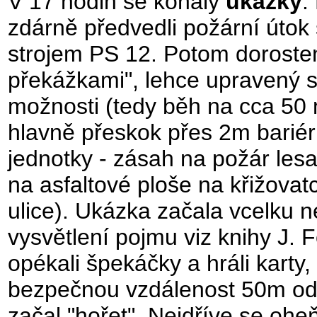
V 17 hodin se konaly
ukázky
:
zdárně předvedli požární útok
strojem PS 12. Potom dorosten
překážkami", lehce upravený 
možnosti (tedy běh na cca 50 
hlavně přeskok přes 2m bariér
jednotky - zásah na požár lesa
na asfaltové ploše na křižova
ulice). Ukázka začala vcelku nev
vysvětlení pojmu viz knihy J.
opékali špekáčky a hráli karty,
bezpečnou vzdálenost 50m od 
začal "hořet". Nejdříve se ohe