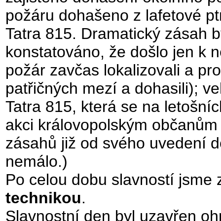
požáru dohašeno z lafetové pt
Tatra 815. Dramatický zásah b
konstatováno, že došlo jen k n
požár zavčas lokalizovali a prove
patřičných mezí a dohasili); 
Tatra 815, která se na letošní
akci královopolským občanům 
zásahů již od svého uvedení d
nemálo.)
Po celou dobu slavností jsme z
technikou
.
Slavnostní den byl uzavřen oh