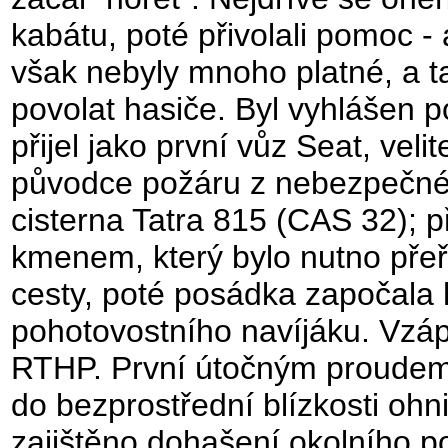
kabátu, poté přivolali pomoc - a
však nebyly mnoho platné, a t
povolat hasiče. Byl vyhlášen p
přijel jako první vůz Seat, velit
původce požáru z nebezpečného
cisterna Tatra 815 (CAS 32); 
kmenem, který bylo nutno přeř
cesty, poté posádka započala
pohotovostního navíjáku. Vzá
RTHP. První útočným proudem č
do bezprostřední blízkosti oh
zajištěno dohašení okolního p