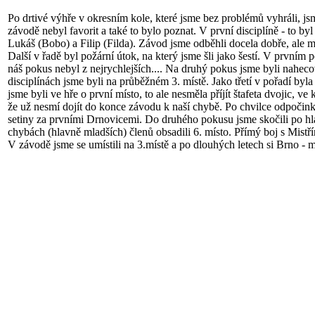
Po drtivé výhře v okresním kole, které jsme bez problémů vyhráli, js
závodě nebyl favorit a také to bylo poznat. V první disciplíně - to by
Lukáš (Bobo) a Filip (Filda). Závod jsme odběhli docela dobře, ale ma
Další v řadě byl požární útok, na který jsme šli jako šestí. V prvním
náš pokus nebyl z nejrychlejších.... Na druhý pokus jsme byli nahecova
disciplínách jsme byli na průběžném 3. místě. Jako třetí v pořadí by
jsme byli ve hře o první místo, to ale nesměla příjít štafeta dvojic, v
že už nesmí dojít do konce závodu k naší chybě. Po chvilce odpočinku
setiny za prvními Drnovicemi. Do druhého pokusu jsme skočili po hla
chybách (hlavně mladších) členů obsadili 6. místo. Přímý boj s Mistř
V závodě jsme se umístili na 3.místě a po dlouhých letech si Brno - m