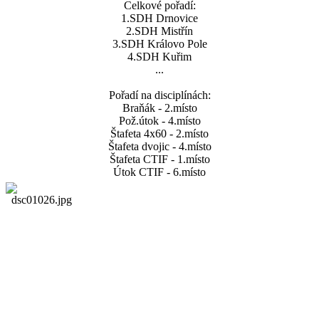
Celkové pořadí:
1.SDH Drnovice
2.SDH Mistřín
3.SDH Královo Pole
4.SDH Kuřim
...
Pořadí na disciplínách:
Braňák - 2.místo
Pož.útok - 4.místo
Štafeta 4x60 - 2.místo
Štafeta dvojic - 4.místo
Štafeta CTIF - 1.místo
Útok CTIF - 6.místo