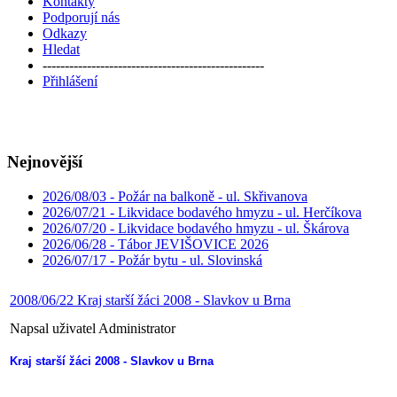
Kontakty
Podporují nás
Odkazy
Hledat
--------------------------------------------------
Přihlášení
Nejnovější
2026/08/03 - Požár na balkoně - ul. Skřivanova
2026/07/21 - Likvidace bodavého hmyzu - ul. Herčíkova
2026/07/20 - Likvidace bodavého hmyzu - ul. Škárova
2026/06/28 - Tábor JEVIŠOVICE 2026
2026/07/17 - Požár bytu - ul. Slovinská
2008/06/22 Kraj starší žáci 2008 - Slavkov u Brna
Napsal uživatel Administrator
Kraj starší žáci 2008 - Slavkov u Brna