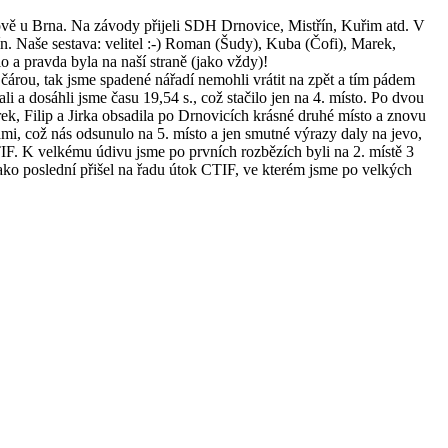
vkově u Brna. Na závody přijeli SDH Drnovice, Mistřín, Kuřim atd. V
řín. Naše sestava: velitel :-) Roman (Šudy), Kuba (Čofi), Marek,
o a pravda byla na naší straně (jako vždy)!
í čárou, tak jsme spadené nářadí nemohli vrátit na zpět a tím pádem
li a dosáhli jsme času 19,54 s., což stačilo jen na 4. místo. Po dvou
ek, Filip a Jirka obsadila po Drnovicích krásné druhé místo a znovu
řinami, což nás odsunulo na 5. místo a jen smutné výrazy daly na jevo,
TIF. K velkému údivu jsme po prvních rozbězích byli na 2. místě 3
ako poslední přišel na řadu útok CTIF, ve kterém jsme po velkých