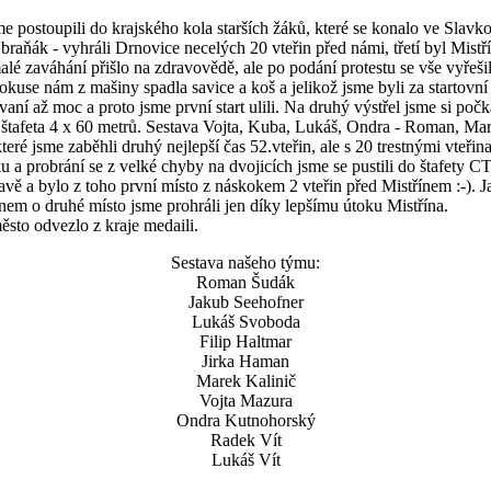
me postoupili do krajského kola starších žáků, které se konalo ve Sla
l braňák - vyhráli Drnovice necelých 20 vteřin před námi, třetí byl Mist
lé zaváhání přišlo na zdravovědě, ale po podání protestu se vše vyřešil
 pokuse nám z mašiny spadla savice a koš a jelikož jsme byli za startovn
ní až moc a proto jsme první start ulili. Na druhý výstřel jsme si počka
la štafeta 4 x 60 metrů. Sestava Vojta, Kuba, Lukáš, Ondra - Roman, Mar
e které jsme zaběhli druhý nejlepší čas 52.vteřin, ale s 20 trestnými vte
 a probrání se z velké chyby na dvojicích jsme se pustili do štafety C
vě a bylo z toho první místo z náskokem 2 vteřin před Mistřínem :-). J
ínem o druhé místo jsme prohráli jen díky lepšímu útoku Mistřína.
ěsto odvezlo z kraje medaili.
Sestava našeho týmu:
Roman Šudák
Jakub Seehofner
Lukáš Svoboda
Filip Haltmar
Jirka Haman
Marek Kalinič
Vojta Mazura
Ondra Kutnohorský
Radek Vít
Lukáš Vít