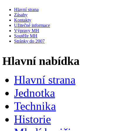
Hlavní strana
Zásahy
Kontakty
Užitečné informace
Výpravy MH
Soutěže MH
Stránky do 2007
Hlavní nabídka
Hlavní strana
Jednotka
Technika
Historie