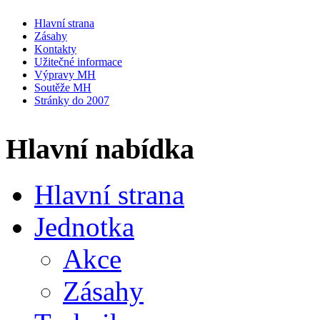
Hlavní strana
Zásahy
Kontakty
Užitečné informace
Výpravy MH
Soutěže MH
Stránky do 2007
Hlavní nabídka
Hlavní strana
Jednotka
Akce
Zásahy