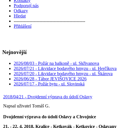
Kontakty
Podporují nás
Odkazy
Hledat
--------------------------------------------------
Přihlášení
Nejnovější
2026/08/03 - Požár na balkoně - ul. Skřivanova
2026/07/21 - Likvidace bodavého hmyzu - ul. Herčíkova
2026/07/20 - Likvidace bodavého hmyzu - ul. Škárova
2026/06/28 - Tábor JEVIŠOVICE 2026
2026/07/17 - Požár bytu - ul. Slovinská
2018/04/21 - Dvojdenní výprava do údolí Oslavy
Napsal uživatel Tomáš G.
Dvojdenní výprava do údolí Oslavy a Chvojnice
21. - 22. 4. 2018, Kralice - Ketkovák - Ketkovice - Oslavany