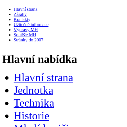
Hlavní strana
Zásahy
Kontakty
Užitečné informace
Výpravy MH
Soutěže MH
Stránky do 2007
Hlavní nabídka
Hlavní strana
Jednotka
Technika
Historie