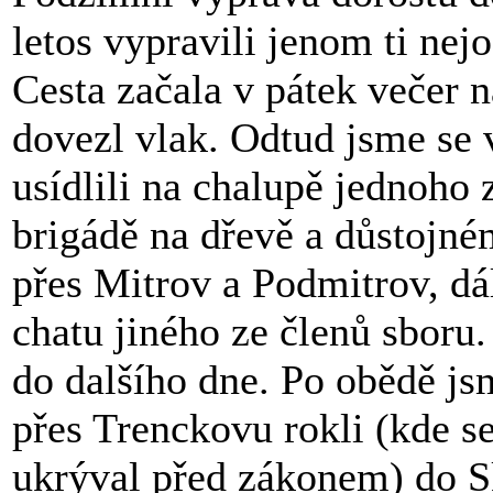
letos vypravili jenom ti nej
Cesta začala v pátek večer 
dovezl vlak. Odtud jsme se 
usídlili na chalupě jednoho
brigádě na dřevě a důstojné
přes Mitrov a Podmitrov, dá
chatu jiného ze členů sboru
do dalšího dne. Po obědě j
přes Trenckovu rokli (kde s
ukrýval před zákonem) do S